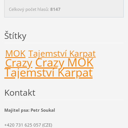
Celkový počet hlasů:
8147
Štítky
MOK
Tajemství Karpat
Crazy MOK
Crazy
Tajemství Karpat
Kontakt
Majitel psa: Petr Soukal
+420 731 625 057 (CZE)