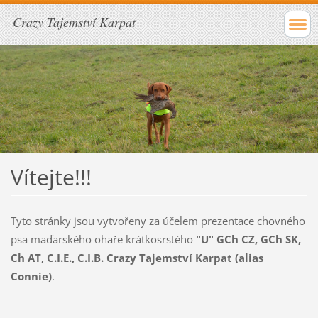
Crazy Tajemství Karpat
Vítejte!!!
Tyto stránky jsou vytvořeny za účelem prezentace chovného
psa maďarského ohaře krátkosrstého
"U" GCh CZ, GCh SK,
Ch AT, C.I.E., C.I.B. Crazy Tajemství Karpat (alias
Connie)
.