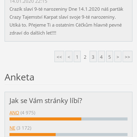
14.01.2020 22:15
Crazík slaví 9-té narozeniny Dne 14.1.2020 náš parťák
Crazy Tajemství Karpat slaví svoje 9-té narozeniny.
Utíká to. Přejeme Ti a ostatním Céčkům hlavně pevné
zdraví do dalších let!!!!
<<
<
1
2
3
4
5
>
>>
Anketa
Jak se Vám stránky líbí?
ANO
(4 975)
NE
(3 172)