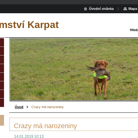
Úvodní stránka
Mapa 
mství Karpat
Hled
Úvod
Crazy má narozeniny
Crazy má narozeniny
14.01.2019 10:13