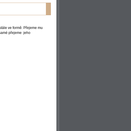
 stále ve formě. Přejeme mu
o samé přejeme jeho