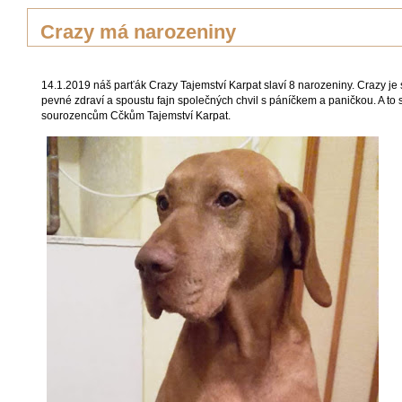
Crazy má narozeniny
14.1.2019 náš parťák Crazy Tajemství Karpat slaví 8 narozeniny. Crazy je
pevné zdraví a spoustu fajn společných chvil s páníčkem a paničkou. A t
sourozencům Cčkům Tajemství Karpat.