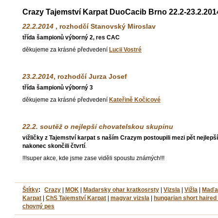
Crazy Tajemství Karpat
DuoCacib Brno 22.2-23.2.201
22.2.2014
, rozhodčí Stanovský Miroslav
třída šampionů výborný 2, res CAC
děkujeme za krásné předvedení
Lucii Vostré
23.2.2014
, rozhodčí Jurza Josef
třída šampionů výborný 3
děkujeme za krásné předvedení
Kateřině Kočicové
22.2. soutěž o nejlepší chovatelskou skupinu
vižličky z Tajemství karpat s naším Crazym postoupili mezi pět nejlepš
nakonec skončili čtvrtí
.
!!!super akce, kde jsme zase viděli spoustu známých!!!
Štítky
:
Crazy
|
MOK
|
Madarsky ohar kratkosrsty
|
Vizsla
|
Vižla
|
Maďar
Karpat
|
ChS Tajemství Karpat
|
magyar vizsla
|
hungarian short haired 
chovný pes