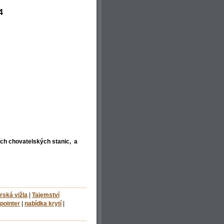
4
ích chovatelských stanic, a
ská vižla
|
Tajemství
pointer
|
nabídka krytí
|