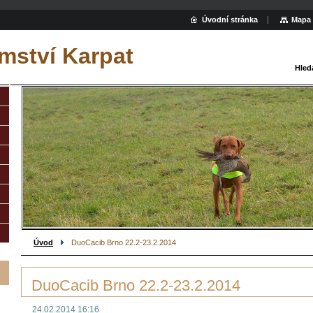
Úvodní stránka
Mapa 
mství Karpat
Hled
Úvod
DuoCacib Brno 22.2-23.2.2014
DuoCacib Brno 22.2-23.2.2014
24.02.2014 16:16