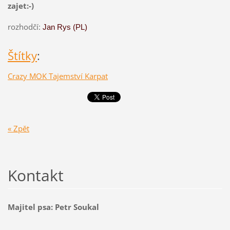
zajet:-)
rozhodčí:
Jan Rys (PL)
Štítky
:
Crazy MOK Tajemství Karpat
« Zpět
Kontakt
Majitel psa: Petr Soukal