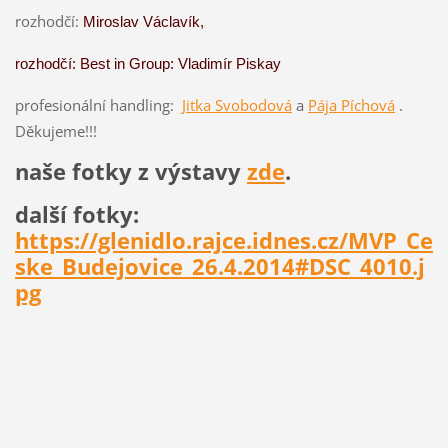
rozhodčí:
Miroslav Václavík,
rozhodčí: Best in Group: Vladimír Piskay
profesionální handling:
Jitka Svobodová
a
Pája Píchová
.
Děkujeme!!!
naše fotky z výstavy
zde
.
další fotky:
https://glenidlo.rajce.idnes.cz/MVP_Ce
ske_Budejovice_26.4.2014#DSC_4010.j
pg