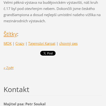
Velmi pěkná výstava na budějovickém výstavišti, náš kruh
č.17 byl pod otevřeným nebem. Dokončili jsme českého
grandšampiona a dosud nejlepší umístění našeho vižlíka na
mezinárodních výstavách.
Štítky
:
MOK
|
Crazy
|
Tajemství Karpat
|
chovný pes
« Zpět
Kontakt
Majitel psa: Petr Soukal