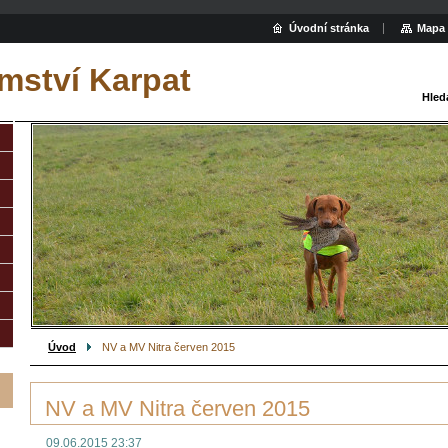
Úvodní stránka
Mapa 
mství Karpat
Hled
Úvod
NV a MV Nitra červen 2015
NV a MV Nitra červen 2015
09.06.2015 23:37