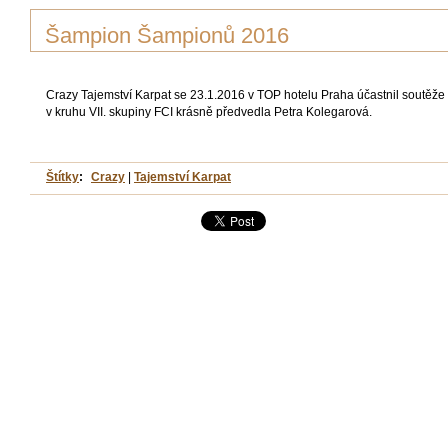
Šampion Šampionů 2016
Crazy Tajemství Karpat se 23.1.2016 v TOP hotelu Praha účastnil soutěž
v kruhu VII. skupiny FCI krásně předvedla Petra Kolegarová.
Štítky
:
Crazy
|
Tajemství Karpat