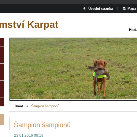
Úvodní stránka
Mapa 
mství Karpat
Hled
Úvod
Šampion šampionů
Šampion šampionů
23.01.2016 09:19